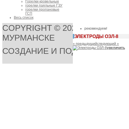
Горелки кровельные
горелки паяльные ГЗУ
горелки пропановые
ГСП
Весь список
COPYRIGHT © 2026 ООО "СВАР
рекомендуем!
МУРМАНСКЕ
ЭЛЕКТРОДЫ ОЗЛ-8
« предыдущий
следующий »
увеличить
СОЗДАНИЕ И ПОДДЕРЖКА СА