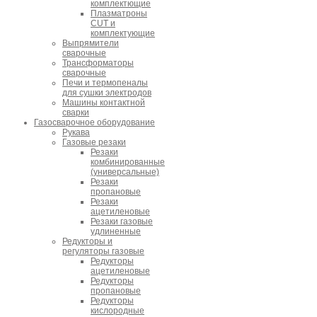
комплектющие
Плазматроны
CUT и
комплектующие
Выпрямители
сварочные
Трансформаторы
сварочные
Печи и термопеналы
для сушки электродов
Машины контактной
сварки
Газосварочное оборудование
Рукава
Газовые резаки
Резаки
комбинированные
(универсальные)
Резаки
пропановые
Резаки
ацетиленовые
Резаки газовые
удлиненные
Редукторы и
регуляторы газовые
Редукторы
ацетиленовые
Редукторы
пропановые
Редукторы
кислородные