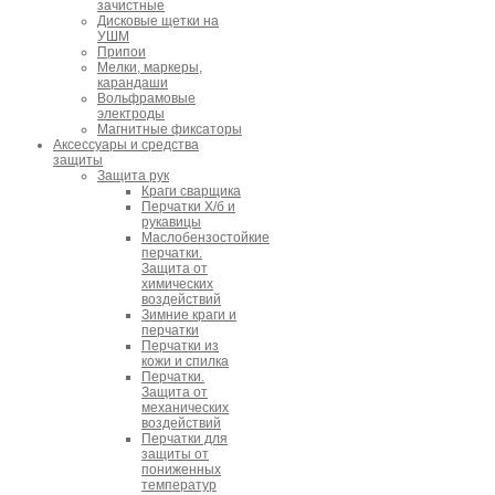
зачистные
Дисковые щетки на
УШМ
Припои
Мелки, маркеры,
карандаши
Вольфрамовые
электроды
Магнитные фиксаторы
Аксессуары и средства
защиты
Защита рук
Краги сварщика
Перчатки Х/б и
рукавицы
Маслобензостойкие
перчатки.
Защита от
химических
воздействий
Зимние краги и
перчатки
Перчатки из
кожи и спилка
Перчатки.
Защита от
механических
воздействий
Перчатки для
защиты от
пониженных
температур