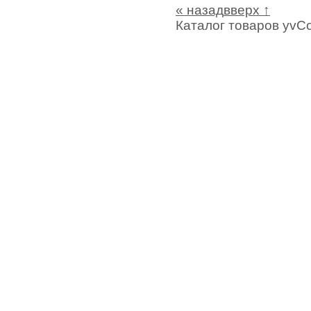
« назад
вверх ↑
Каталог товаров yvCo