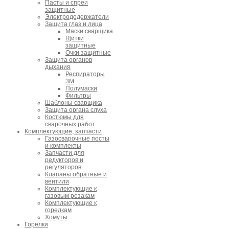
Пасты и спреи
защитные
Электрододержатели
Защита глаз и лица
Маски сварщика
Щитки
защитные
Очки защитные
Защита органов
дыхания
Респираторы
3M
Полумаски
Фильтры
Шаблоны сварщика
Защита органа слуха
Костюмы для
сварочных работ
Комплектующие, запчасти
Газосварочные посты
и комплекты
Запчасти для
редукторов и
регуляторов
Клапаны обратные и
вентили
Комплектующие к
газовым резакам
Комплектующие к
горелкам
Хомуты
Горелки