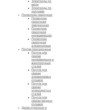
Электроды по
меди
Электроды по
наплавке
Проволока сварочная
Проволока
сварочная
омедненная
Проволока
сварочная
нержавеющая
Проволока
сварочная
алюминиевая
Прутки присадочные
Пруток для
сварки
нержавеющих и
жаропрочных
сталей
Пруток для
сварки
алюминиевых
сплавов
Пруток для
сварки
углеродистых
сталей
Пруток для
сварки медных
сплавов
Диски отрезные и