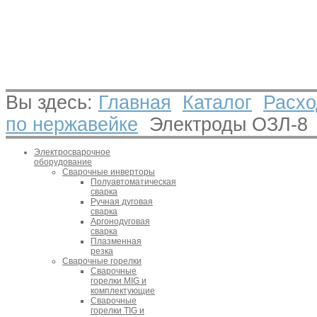
Вы здесь:
Главная
Каталог
Расхо
по нержавейке
Электроды ОЗЛ-8
Электросварочное
оборудование
Сварочные инверторы
Полуавтоматическая
сварка
Ручная дуговая
сварка
Аргонодуговая
сварка
Плазменная
резка
Сварочные горелки
Сварочные
горелки MIG и
комплектующие
Сварочные
горелки TIG и