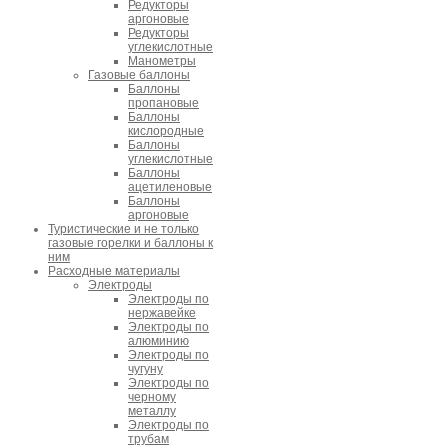
Редукторы
аргоновые
Редукторы
углекислотные
Манометры
Газовые баллоны
Баллоны
пропановые
Баллоны
кислородные
Баллоны
углекислотные
Баллоны
ацетиленовые
Баллоны
аргоновые
Туристические и не только
газовые горелки и баллоны к
ним
Расходные материалы
Электроды
Электроды по
нержавейке
Электроды по
алюминию
Электроды по
чугуну
Электроды по
черному
металлу
Электроды по
трубам