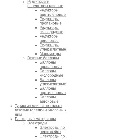
Редукторы и
регуляторы газовые
Редукторы
ацетиленовые
Редукторы
пропановые
Редукторы
кислородные
Редукторы
аргоновые
Редукторы
углекислотные
Манометры
Газовые баллоны
Баллоны
пропановые
Баллоны
кислородные
Баллоны
углекислотные
Баллоны
ацетиленовые
Баллоны
аргоновые
Туристические и не только
газовые горелки и баллоны к
ним
Расходные материалы
Электроды
Электроды по
нержавейке
Электроды по