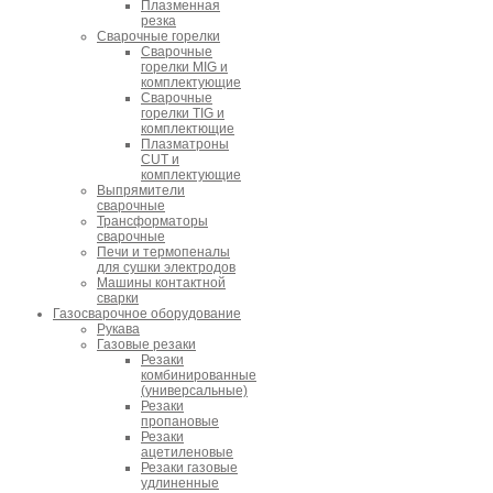
Плазменная
резка
Сварочные горелки
Сварочные
горелки MIG и
комплектующие
Сварочные
горелки TIG и
комплектющие
Плазматроны
CUT и
комплектующие
Выпрямители
сварочные
Трансформаторы
сварочные
Печи и термопеналы
для сушки электродов
Машины контактной
сварки
Газосварочное оборудование
Рукава
Газовые резаки
Резаки
комбинированные
(универсальные)
Резаки
пропановые
Резаки
ацетиленовые
Резаки газовые
удлиненные