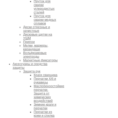
Пруток для
сварки
углеродистых
сталей
Пруток для
сварки медных
сплавов
Диски отрезные и
зачистные
Дисковые щетки на
УШМ
Припои
Мелки, маркеры,
карандаши
Вольфрамовые
электроды
Магнитные фиксаторы
Аксессуары и средства
защиты
Защита рук
Краги сварщика
Перчатки Х/б и
рукавицы
Маслобензостойкие
перчатки.
Защита от
химических
воздействий
Зимние краги и
перчатки
Перчатки из
кожи и спилка