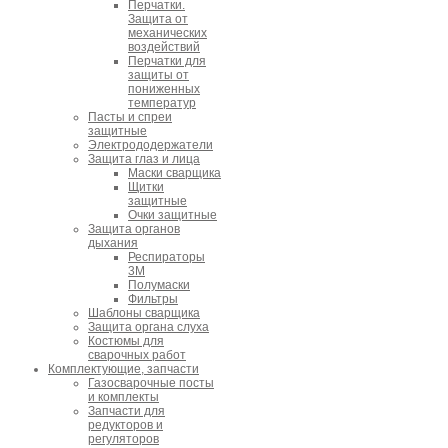
Перчатки.
Защита от
механических
воздействий
Перчатки для
защиты от
пониженных
температур
Пасты и спреи
защитные
Электрододержатели
Защита глаз и лица
Маски сварщика
Щитки
защитные
Очки защитные
Защита органов
дыхания
Респираторы
3M
Полумаски
Фильтры
Шаблоны сварщика
Защита органа слуха
Костюмы для
сварочных работ
Комплектующие, запчасти
Газосварочные посты
и комплекты
Запчасти для
редукторов и
регуляторов