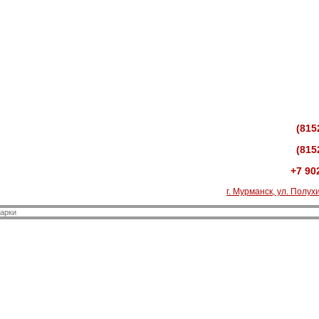
(815
(815
+7 90
г. Мурманск, ул. Полухи
арки