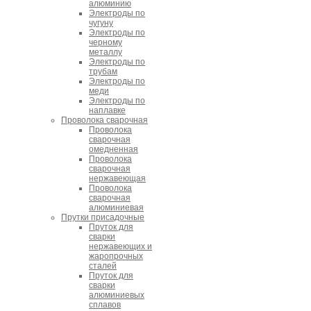
алюминию
Электроды по
чугуну
Электроды по
черному
металлу
Электроды по
трубам
Электроды по
меди
Электроды по
наплавке
Проволока сварочная
Проволока
сварочная
омедненная
Проволока
сварочная
нержавеющая
Проволока
сварочная
алюминиевая
Прутки присадочные
Пруток для
сварки
нержавеющих и
жаропрочных
сталей
Пруток для
сварки
алюминиевых
сплавов